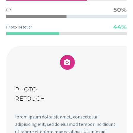
50%
PR
44%
Photo Retouch


PHOTO
RETOUCH
lorem ipsum dolor sit amet, consectetur
adipisicing elit, sed do eiusmod tempor incididunt
ut labore et dolore magna aliqua. Ut enim ad