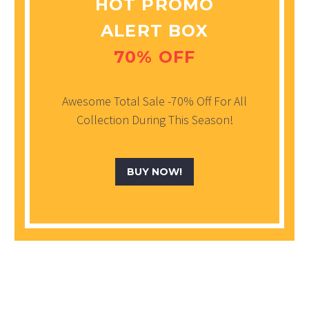
HOT PROMO
ALERT BOX
70% OFF
Awesome Total Sale -70% Off For All
Collection During This Season!
BUY NOW!